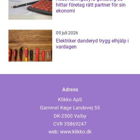
hittar företag rätt partner för sin
ekonomi
05 juli 2026
Elektriker danderyd trygg elhjälp i
vardagen
Adress
web:
www.klikko.dk