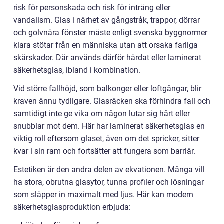
risk för personskada och risk för intrång eller
vandalism. Glas i närhet av gångstråk, trappor, dörrar
och golvnära fönster måste enligt svenska byggnormer
klara stötar från en människa utan att orsaka farliga
skärskador. Där används därför härdat eller laminerat
säkerhetsglas, ibland i kombination.
Vid större fallhöjd, som balkonger eller loftgångar, blir
kraven ännu tydligare. Glasräcken ska förhindra fall och
samtidigt inte ge vika om någon lutar sig hårt eller
snubblar mot dem. Här har laminerat säkerhetsglas en
viktig roll eftersom glaset, även om det spricker, sitter
kvar i sin ram och fortsätter att fungera som barriär.
Estetiken är den andra delen av ekvationen. Många vill
ha stora, obrutna glasytor, tunna profiler och lösningar
som släpper in maximalt med ljus. Här kan modern
säkerhetsglasproduktion erbjuda: