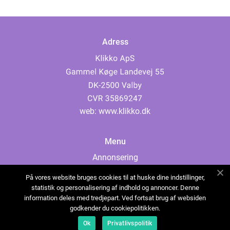
Adress
web:
www.klikko.dk
Menu
Annonsering
Om oss
På vores website bruges cookies til at huske dine indstillinger,
Cookies
statistik og personalisering af indhold og annoncer. Denne
information deles med tredjepart. Ved fortsat brug af websiden
Kontakta oss
godkender du cookiepolitikken.
Sitemap
Ok
Privatlivspolitik