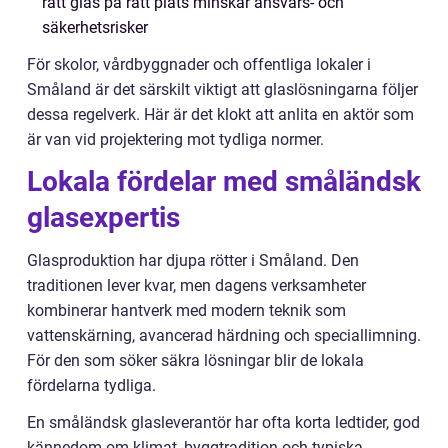
rätt glas på rätt plats minskar ansvars- och
säkerhetsrisker
För skolor, vårdbyggnader och offentliga lokaler i
Småland är det särskilt viktigt att glaslösningarna följer
dessa regelverk. Här är det klokt att anlita en aktör som
är van vid projektering mot tydliga normer.
Lokala fördelar med småländsk
glasexpertis
Glasproduktion har djupa rötter i Småland. Den
traditionen lever kvar, men dagens verksamheter
kombinerar hantverk med modern teknik som
vattenskärning, avancerad härdning och speciallimning.
För den som söker säkra lösningar blir de lokala
fördelarna tydliga.
En småländsk glasleverantör har ofta korta ledtider, god
kännedom om klimat, byggtradition och typiska