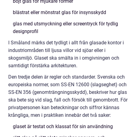
böjt glas för mjukare former
blästrat eller mönstrat glas för insynsskydd
glas med utsmyckning eller screentryck för tydlig
designprofil
I Småland märks det tydligt i allt från glasade kontor i
industriområden till ljusa villor vid sjöar eller i
skogsmiljö. Glaset ska smälta in i omgivningen och
samtidigt förstärka arkitekturen.
Den tredje delen är regler och standarder. Svenska och
europeiska normer, som SS-EN 12600 (slagseghet) och
SS-EN 356 (genomträngningsskydd), beskriver hur glas
ska bete sig vid slag, fall och försök till genombrott. För
privatpersonen kan beteckningar och siffror kännas
krångliga, men i praktiken innebär det två saker:
glaset är testat och klassat för sin användning