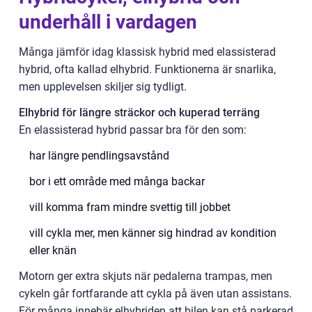
underhåll i vardagen
Många jämför idag klassisk hybrid med elassisterad
hybrid, ofta kallad elhybrid. Funktionerna är snarlika,
men upplevelsen skiljer sig tydligt.
Elhybrid för längre sträckor och kuperad terräng
En elassisterad hybrid passar bra för den som:
har längre pendlingsavstånd
bor i ett område med många backar
vill komma fram mindre svettig till jobbet
vill cykla mer, men känner sig hindrad av kondition
eller knän
Motorn ger extra skjuts när pedalerna trampas, men
cykeln går fortfarande att cykla på även utan assistans.
För många innebär elhybriden att bilen kan stå parkerad