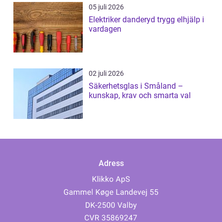
05 juli 2026
Elektriker danderyd trygg elhjälp i
vardagen
02 juli 2026
Säkerhetsglas i Småland –
kunskap, krav och smarta val
Adress