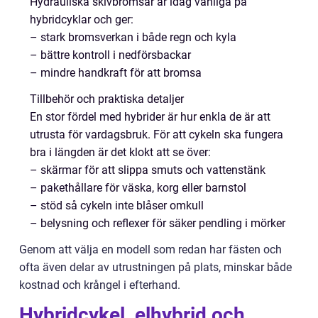
Hydrauliska skivbromsar är idag vanliga på
hybridcyklar och ger:
– stark bromsverkan i både regn och kyla
– bättre kontroll i nedförsbackar
– mindre handkraft för att bromsa
Tillbehör och praktiska detaljer
En stor fördel med hybrider är hur enkla de är att
utrusta för vardagsbruk. För att cykeln ska fungera
bra i längden är det klokt att se över:
– skärmar för att slippa smuts och vattenstänk
– pakethållare för väska, korg eller barnstol
– stöd så cykeln inte blåser omkull
– belysning och reflexer för säker pendling i mörker
Genom att välja en modell som redan har fästen och
ofta även delar av utrustningen på plats, minskar både
kostnad och krångel i efterhand.
Hybridcykel, elhybrid och