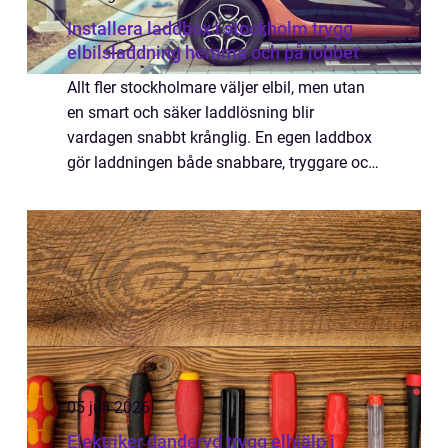
Installera laddbox i stockholm trygg
elbilsladdning hemma och på jobbet
Allt fler stockholmare väljer elbil, men utan
en smart och säker laddlösning blir
vardagen snabbt krånglig. En egen laddbox
gör laddningen både snabbare, tryggare och
mer kostnadseffektiv än ett vanligt
vägguttag. Samtidigt upplever många att
frågor ...
05 juli 2026
Elektriker danderyd trygg elhjälp i