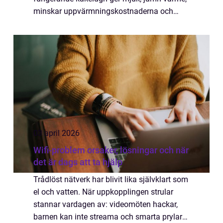
minskar uppvärmningskostnaderna och
lyfter känslan i hela rummet. Samtidigt
bevaras en viktig del av husets historia. När
renov...
03 april 2026
Wifi-problem orsaker, lösningar och när
det är dags att ta hjälp
Trådlöst nätverk har blivit lika självklart som
el och vatten. När uppkopplingen strular
stannar vardagen av: videomöten hackar,
barnen kan inte streama och smarta prylar