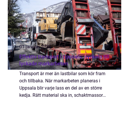
01 januari 2026
Effektiv transport i Uppsala: nyckeln till
lyckade markarbeten
Transport är mer än lastbilar som kör fram
och tillbaka. När markarbeten planeras i
Uppsala blir varje lass en del av en större
kedja. Rätt material ska in, schaktmassor
ska bort och maskiner ska flyttas i rätt tid....