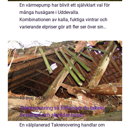
En värmepump har blivit ett självklart val för
många husägare i Uddevalla.
Kombinationen av kalla, fuktiga vintrar och
varierande elpriser gör att fler ser över sin
uppvärmning. En modern värmepump
Uddeva...
13 maj 2026
Takrenovering så förlänger du takets
livslängd och skyddar huset
En välplanerad Takrenovering handlar om