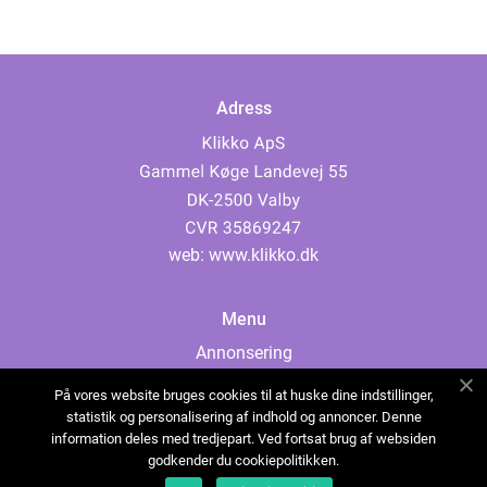
Adress
web:
www.klikko.dk
Menu
Annonsering
Om oss
På vores website bruges cookies til at huske dine indstillinger,
Cookies
statistik og personalisering af indhold og annoncer. Denne
information deles med tredjepart. Ved fortsat brug af websiden
Kontakta oss
godkender du cookiepolitikken.
Sitemap