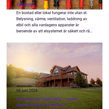
vardagen
En bostad eller lokal fungerar inte utan el.
Belysning, värme, ventilation, laddning av
elbil och alla vardagens apparater är
beroende av att elsystemet är säkert och rätt
dimensionerat. I Danderyd, där många hus
är äldre villor som renoveras och byg...
06 juni 2026
Värmepump Uddevalla – smart
uppvärmning i kustklimat