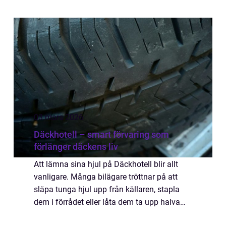
tappar kontakten. Många upplever
återkommande Wifi-problem, men få vet var
de s...
03 mars 2026
Däckhotell – smart förvaring som
förlänger däckens liv
Att lämna sina hjul på Däckhotell blir allt
vanligare. Många bilägare tröttnar på att
släpa tunga hjul upp från källaren, stapla
dem i förrådet eller låta dem ta upp halva
garaget...