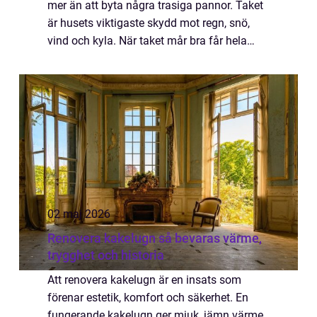
mer än att byta några trasiga pannor. Taket
är husets viktigaste skydd mot regn, snö,
vind och kyla. När taket mår bra får hela
huset bättre förutsättningar att hålla länge,
vara energieffektivt och behålla sit...
02 maj 2026
Renovera kakelugn så bevaras värme,
trygghet och historia
Att renovera kakelugn är en insats som
förenar estetik, komfort och säkerhet. En
fungerande kakelugn ger mjuk, jämn värme,