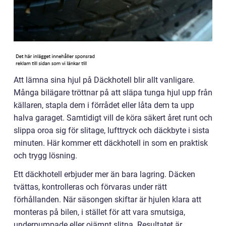
Att lämna sina hjul på Däckhotell blir allt vanligare.
Många bilägare tröttnar på att släpa tunga hjul upp från
källaren, stapla dem i förrådet eller låta dem ta upp
halva garaget. Samtidigt vill de köra säkert året runt och
slippa oroa sig för slitage, lufttryck och däckbyte i sista
minuten. Här kommer ett däckhotell in som en praktisk
och trygg lösning.
Ett däckhotell erbjuder mer än bara lagring. Däcken
tvättas, kontrolleras och förvaras under rätt
förhållanden. När säsongen skiftar är hjulen klara att
monteras på bilen, i stället för att vara smutsiga,
underpumpade eller ojämnt slitna. Resultatet är