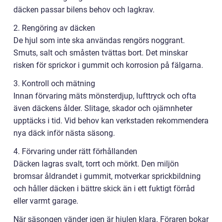
däcken passar bilens behov och lagkrav.
2. Rengöring av däcken
De hjul som inte ska användas rengörs noggrant.
Smuts, salt och småsten tvättas bort. Det minskar
risken för sprickor i gummit och korrosion på fälgarna.
3. Kontroll och mätning
Innan förvaring mäts mönsterdjup, lufttryck och ofta
även däckens ålder. Slitage, skador och ojämnheter
upptäcks i tid. Vid behov kan verkstaden rekommendera
nya däck inför nästa säsong.
4. Förvaring under rätt förhållanden
Däcken lagras svalt, torrt och mörkt. Den miljön
bromsar åldrandet i gummit, motverkar sprickbildning
och håller däcken i bättre skick än i ett fuktigt förråd
eller varmt garage.
När säsongen vänder igen är hjulen klara. Föraren bokar