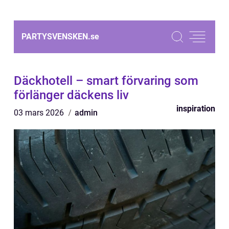
PARTYSVENSKEN.
se
Däckhotell – smart förvaring som
förlänger däckens liv
inspiration
03 mars 2026
admin