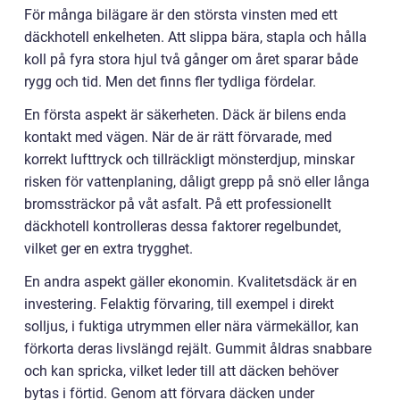
För många bilägare är den största vinsten med ett
däckhotell enkelheten. Att slippa bära, stapla och hålla
koll på fyra stora hjul två gånger om året sparar både
rygg och tid. Men det finns fler tydliga fördelar.
En första aspekt är säkerheten. Däck är bilens enda
kontakt med vägen. När de är rätt förvarade, med
korrekt lufttryck och tillräckligt mönsterdjup, minskar
risken för vattenplaning, dåligt grepp på snö eller långa
bromssträckor på våt asfalt. På ett professionellt
däckhotell kontrolleras dessa faktorer regelbundet,
vilket ger en extra trygghet.
En andra aspekt gäller ekonomin. Kvalitetsdäck är en
investering. Felaktig förvaring, till exempel i direkt
solljus, i fuktiga utrymmen eller nära värmekällor, kan
förkorta deras livslängd rejält. Gummit åldras snabbare
och kan spricka, vilket leder till att däcken behöver
bytas i förtid. Genom att förvara däcken under