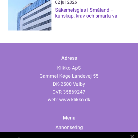
02 juli 2026
Säkerhetsglas i Småland –
kunskap, krav och smarta val
Adress
web:
www.klikko.dk
Menu
Annonsering
Om oss