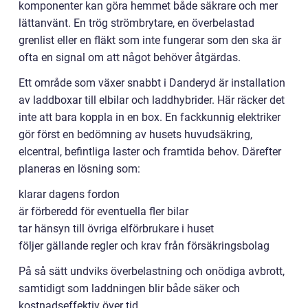
komponenter kan göra hemmet både säkrare och mer
lättanvänt. En trög strömbrytare, en överbelastad
grenlist eller en fläkt som inte fungerar som den ska är
ofta en signal om att något behöver åtgärdas.
Ett område som växer snabbt i Danderyd är installation
av laddboxar till elbilar och laddhybrider. Här räcker det
inte att bara koppla in en box. En fackkunnig elektriker
gör först en bedömning av husets huvudsäkring,
elcentral, befintliga laster och framtida behov. Därefter
planeras en lösning som:
klarar dagens fordon
är förberedd för eventuella fler bilar
tar hänsyn till övriga elförbrukare i huset
följer gällande regler och krav från försäkringsbolag
På så sätt undviks överbelastning och onödiga avbrott,
samtidigt som laddningen blir både säker och
kostnadseffektiv över tid.