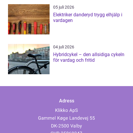
05 juli 2026
Elektriker danderyd trygg elhjälp i
vardagen
04 juli 2026
Hybridcykel – den allsidiga cykeln
för vardag och fritid
Adress