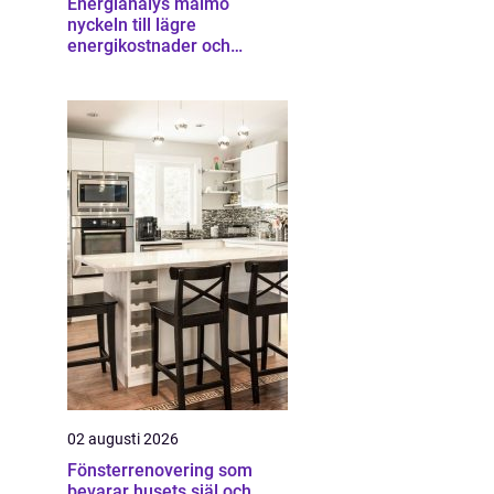
Energianalys malmö
nyckeln till lägre
energikostnader och
starkare ekonomi
02 augusti 2026
Fönsterrenovering som
bevarar husets själ och