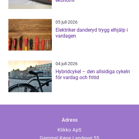
ekonomi
05 juli 2026
Elektriker danderyd trygg elhjälp i
vardagen
04 juli 2026
Hybridcykel – den allsidiga cykeln
för vardag och fritid
Adress