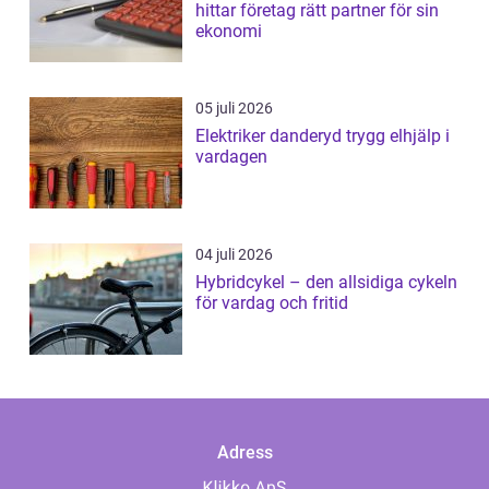
hittar företag rätt partner för sin
ekonomi
05 juli 2026
Elektriker danderyd trygg elhjälp i
vardagen
04 juli 2026
Hybridcykel – den allsidiga cykeln
för vardag och fritid
Adress