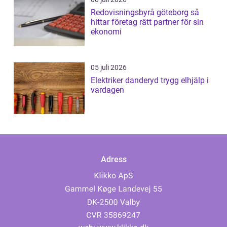
Redovisningsbyrå göteborg så
hittar företag rätt partner för sin
ekonomi
05 juli 2026
Elektriker danderyd trygg elhjälp i
vardagen
Adress