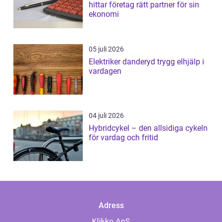
hittar företag rätt partner för sin
ekonomi
05 juli 2026
Elektriker danderyd trygg elhjälp i
vardagen
04 juli 2026
Hybridcykel – den allsidiga cykeln
för vardag och fritid
Adress