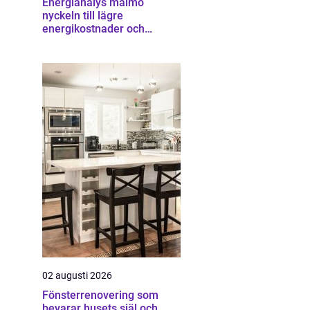
Energianalys malmö
nyckeln till lägre
energikostnader och
starkare ekonomi
02 augusti 2026
Fönsterrenovering som
bevarar husets själ och