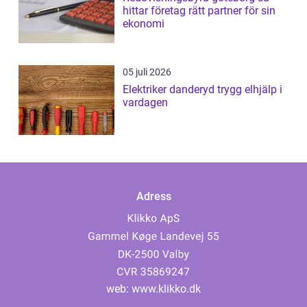
hittar företag rätt partner för sin
ekonomi
05 juli 2026
Elektriker danderyd trygg elhjälp i
vardagen
Adress
web:
www.klikko.dk