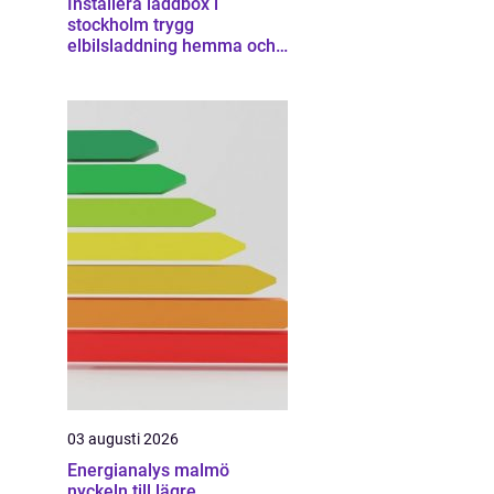
Installera laddbox i
stockholm trygg
elbilsladdning hemma och
på jobbet
03 augusti 2026
Energianalys malmö
nyckeln till lägre