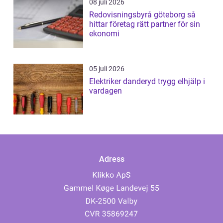
08 juli 2026
Redovisningsbyrå göteborg så
hittar företag rätt partner för sin
ekonomi
05 juli 2026
Elektriker danderyd trygg elhjälp i
vardagen
Adress