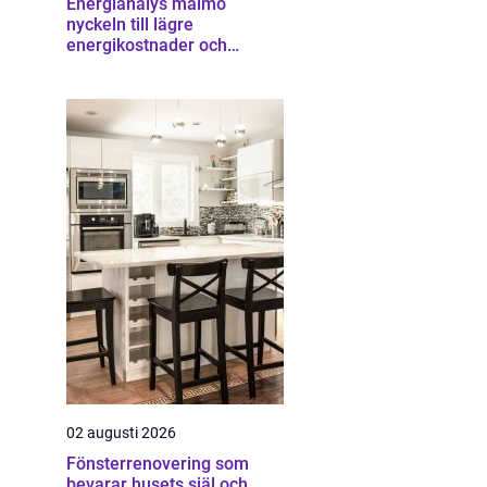
Energianalys malmö
nyckeln till lägre
energikostnader och
starkare ekonomi
02 augusti 2026
Fönsterrenovering som
bevarar husets själ och