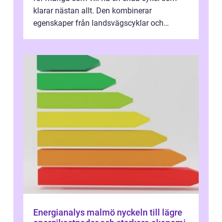
klarar nästan allt. Den kombinerar
egenskaper från landsvägscyklar och
mountainbikes,...
Energianalys malmö nyckeln till lägre