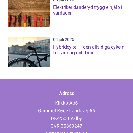
Elektriker danderyd trygg elhjälp i
vardagen
04 juli 2026
Hybridcykel – den allsidiga cykeln
för vardag och fritid
Adress