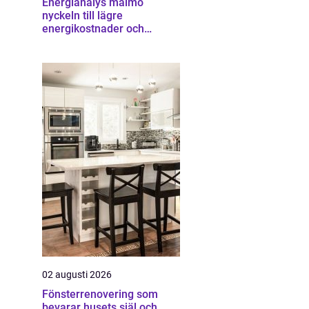
Energianalys malmö
nyckeln till lägre
energikostnader och
starkare ekonomi
02 augusti 2026
Fönsterrenovering som
bevarar husets själ och