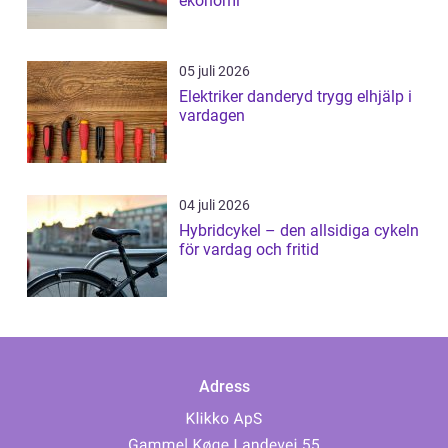
ekonomi
05 juli 2026
Elektriker danderyd trygg elhjälp i
vardagen
04 juli 2026
Hybridcykel – den allsidiga cykeln
för vardag och fritid
Adress