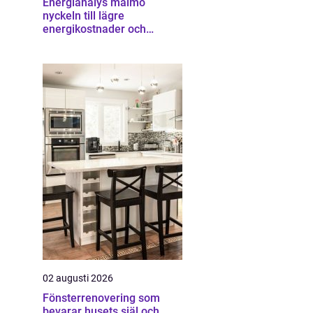
Energianalys malmö
nyckeln till lägre
energikostnader och
starkare ekonomi
02 augusti 2026
Fönsterrenovering som
bevarar husets själ och