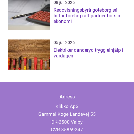
08 juli 2026
Redovisningsbyrå göteborg så
hittar företag rätt partner för sin
ekonomi
05 juli 2026
Elektriker danderyd trygg elhjälp i
vardagen
Adress