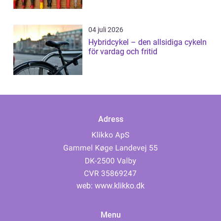
04 juli 2026
Hybridcykel – den allsidiga cykeln
för vardag och fritid
Adress
web:
www.klikko.dk
Menu