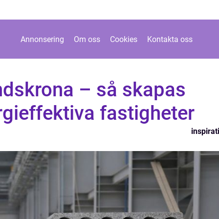
Annonsering
Om oss
Cookies
Kontakta oss
andskrona – så skapas
gieffektiva fastigheter
inspirat