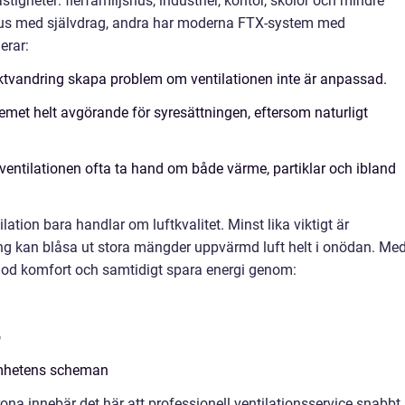
igheter: flerfamiljshus, industrier, kontor, skolor och mindre
 hus med självdrag, andra har moderna FTX-system med
erar:
fuktvandring skapa problem om ventilationen inte är anpassad.
emet helt avgörande för syresättningen, eftersom naturligt
 ventilationen ofta ta hand om både värme, partiklar och ibland
lation bara handlar om luftkvalitet. Minst lika viktigt är
ing kan blåsa ut stora mängder uppvärmd luft helt i onödan. Me
od komfort och samtidigt spara energi genom:
o
samhetens scheman
na innebär det här att professionell ventilationsservice snabbt