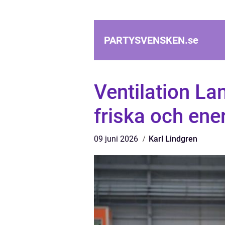
PARTYSVENSKEN.
se
Ventilation L
friska och ener
09 juni 2026
Karl Lindgren