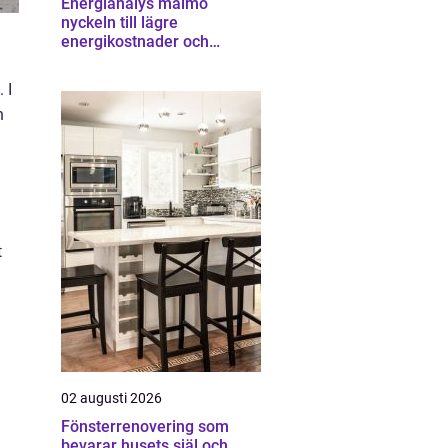
Energianalys malmö
nyckeln till lägre
energikostnader och
starkare ekonomi
 I
h
t
.
02 augusti 2026
Fönsterrenovering som
bevarar husets själ och