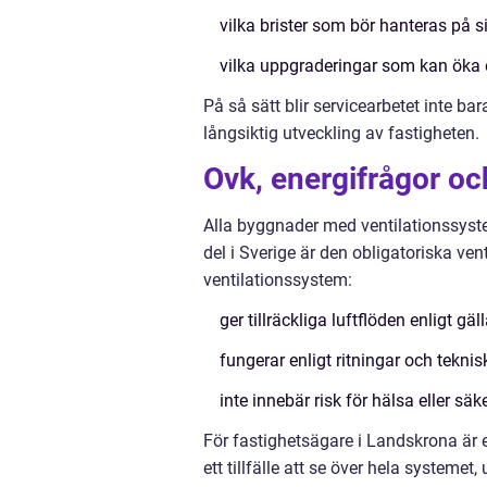
vilka brister som bör hanteras på s
vilka uppgraderingar som kan öka e
På så sätt blir servicearbetet inte ba
långsiktig utveckling av fastigheten.
Ovk, energifrågor oc
Alla byggnader med ventilationssyst
del i Sverige är den obligatoriska ve
ventilationssystem:
ger tillräckliga luftflöden enligt gä
fungerar enligt ritningar och tekni
inte innebär risk för hälsa eller säk
För fastighetsägare i Landskrona är 
ett tillfälle att se över hela systeme