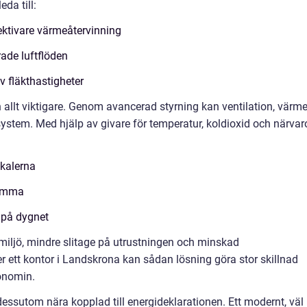
da till:
ektivare värmeåtervinning
ade luftflöden
 fläkthastigheter
 allt viktigare. Genom avancerad styrning kan ventilation, värm
stem. Med hjälp av givare för temperatur, koldioxid och närvar
okalerna
tomma
d på dygnet
smiljö, mindre slitage på utrustningen och minskad
er ett kontor i Landskrona kan sådan lösning göra stor skillnad
konomin.
dessutom nära kopplad till energideklarationen. Ett modernt, väl