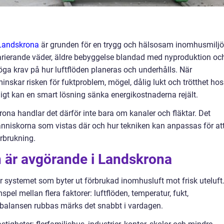
 Landskrona
är grunden för en trygg och hälsosam inomhusmiljö.
rierande väder, äldre bebyggelse blandad med nyproduktion oc
höga krav på hur luftflöden planeras och underhålls. När
nskar risken för fuktproblem, mögel, dålig lukt och trötthet hos
gt kan en smart lösning sänka energikostnaderna rejält.
ona handlar det därför inte bara om kanaler och fläktar. Det
nniskorna som vistas där och hur tekniken kan anpassas för at
rbrukning.
on är avgörande i Landskrona
 är systemet som byter ut förbrukad inomhusluft mot frisk uteluft
spel mellan flera faktorer: luftflöden, temperatur, fukt,
är balansen rubbas märks det snabbt i vardagen.