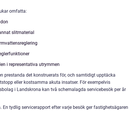
rukar omfatta:
 don
annat slitmaterial
rmvattensreglering
reglerfunktioner
öden i representativa utrymmen
 den prestanda det konstruerats för, och samtidigt upptäcka
iftstopp eller kostsamma akuta insatser. För exempelvis
tsbolag i Landskrona kan två schemalagda servicebesök per år
 En tydlig servicerapport efter varje besök ger fastighetsägaren