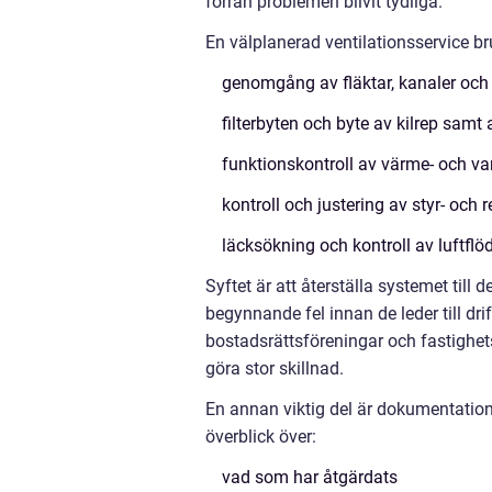
förrän problemen blivit tydliga.
En välplanerad ventilationsservice b
genomgång av fläktar, kanaler och
filterbyten och byte av kilrep samt 
funktionskontroll av värme- och va
kontroll och justering av styr- och 
läcksökning och kontroll av luftfl
Syftet är att återställa systemet till
begynnande fel innan de leder till dr
bostadsrättsföreningar och fastighe
göra stor skillnad.
En annan viktig del är dokumentation.
överblick över:
vad som har åtgärdats