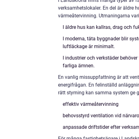
I Landskrona finns många typer av fast
verksamhetslokaler. En del är äldre
värmeåtervinning. Utmaningarna vari
I äldre hus kan kallras, drag och 
I moderna, täta byggnader blir syst
luftläckage är minimalt.
I industrier och verkstäder behöver
farliga ämnen.
En vanlig missuppfattning är att venti
energifrågan. En felinställd anläggn
rätt styrning kan samma system ge g
effektiv värmeåtervinning
behovsstyrd ventilation vid närvar
anpassade driftstider efter verk
För många fastighetsägare i Landskro