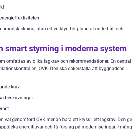
ikt
nergieffektiviteten
ra brandsläckning, utan ett verktyg för planerat underhåll och
h smart styrning i moderna system
em omfattas av olika lagkrav och rekommendationer. En central
ntilationskontrollen, OVK. Den ska säkerställa att byggnadens
llande krav
ska beskrivningar
erhet
en väl genomförd OVK mer än bara ett kryss i ett lagkrav. Den ge
t, upptäcka energitjuvar och få förslag på moderniseringar. I mån