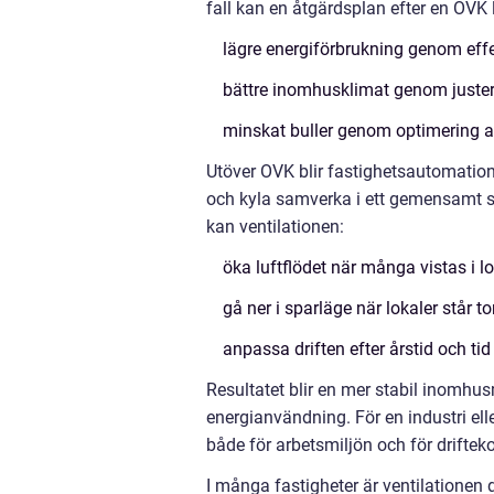
fall kan en åtgärdsplan efter en OVK le
lägre energiförbrukning genom eff
bättre inomhusklimat genom juster
minskat buller genom optimering av
Utöver OVK blir fastighetsautomation
och kyla samverka i ett gemensamt sy
kan ventilationen:
öka luftflödet när många vistas i l
gå ner i sparläge när lokaler står 
anpassa driften efter årstid och ti
Resultatet blir en mer stabil inomhu
energianvändning. För en industri ell
både för arbetsmiljön och för drifte
I många fastigheter är ventilationen 