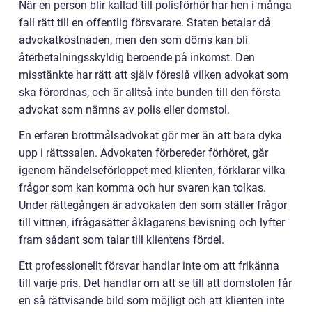
När en person blir kallad till polisförhör har hen i många
fall rätt till en offentlig försvarare. Staten betalar då
advokatkostnaden, men den som döms kan bli
återbetalningsskyldig beroende på inkomst. Den
misstänkte har rätt att själv föreslå vilken advokat som
ska förordnas, och är alltså inte bunden till den första
advokat som nämns av polis eller domstol.
En erfaren brottmålsadvokat gör mer än att bara dyka
upp i rättssalen. Advokaten förbereder förhöret, går
igenom händelseförloppet med klienten, förklarar vilka
frågor som kan komma och hur svaren kan tolkas.
Under rättegången är advokaten den som ställer frågor
till vittnen, ifrågasätter åklagarens bevisning och lyfter
fram sådant som talar till klientens fördel.
Ett professionellt försvar handlar inte om att frikänna
till varje pris. Det handlar om att se till att domstolen får
en så rättvisande bild som möjligt och att klienten inte