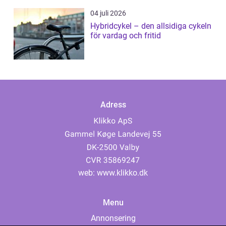
04 juli 2026
Hybridcykel – den allsidiga cykeln
för vardag och fritid
Adress
web:
www.klikko.dk
Menu
Annonsering