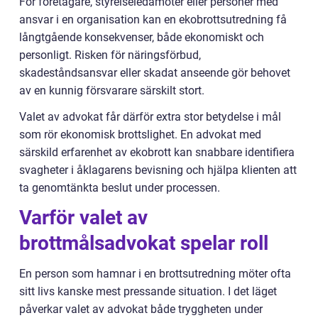
För företagare, styrelseledamöter eller personer med
ansvar i en organisation kan en ekobrottsutredning få
långtgående konsekvenser, både ekonomiskt och
personligt. Risken för näringsförbud,
skadeståndsansvar eller skadat anseende gör behovet
av en kunnig försvarare särskilt stort.
Valet av advokat får därför extra stor betydelse i mål
som rör ekonomisk brottslighet. En advokat med
särskild erfarenhet av ekobrott kan snabbare identifiera
svagheter i åklagarens bevisning och hjälpa klienten att
ta genomtänkta beslut under processen.
Varför valet av
brottmålsadvokat spelar roll
En person som hamnar i en brottsutredning möter ofta
sitt livs kanske mest pressande situation. I det läget
påverkar valet av advokat både tryggheten under