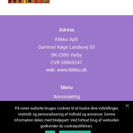
Adress
web:
www.klikko.dk
Menu
Annonsering
Om oss
På vores website bruges cookies til at huske dine indstillinger,
Cookies
statistik og personalisering af indhold og annoncer. Denne
information deles med tredjepart. Ved fortsat brug af websiden
Kontakta oss
godkender du cookiepolitikken.
Sitemap