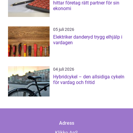
hittar företag rätt partner för sin
ekonomi
05 juli 2026
Elektriker danderyd trygg elhjälp i
vardagen
04 juli 2026
Hybridcykel – den allsidiga cykeln
för vardag och fritid
Adress