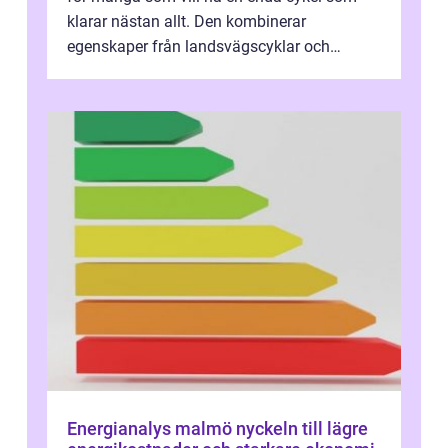
klarar nästan allt. Den kombinerar
egenskaper från landsvägscyklar och
mountainbikes,...
Energianalys malmö nyckeln till lägre