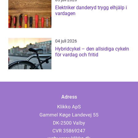
Elektriker danderyd trygg elhjälp i
vardagen
04 juli 2026
Hybridcykel – den allsidiga cykeln
för vardag och fritid
Adress