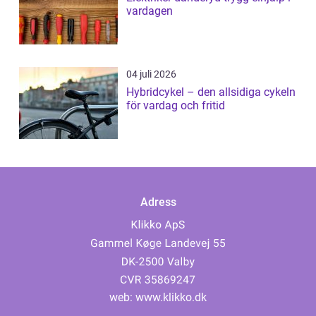
vardagen
04 juli 2026
Hybridcykel – den allsidiga cykeln
för vardag och fritid
Adress
web:
www.klikko.dk