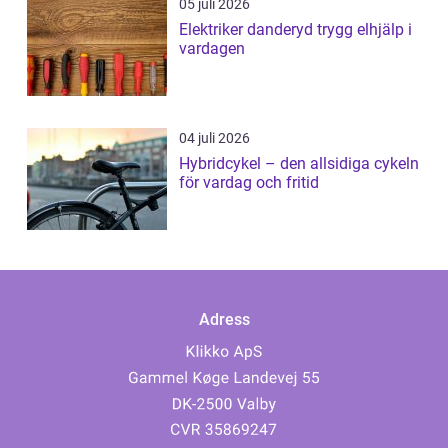
05 juli 2026
Elektriker danderyd trygg elhjälp i
vardagen
04 juli 2026
Hybridcykel – den allsidiga cykeln
för vardag och fritid
Adress