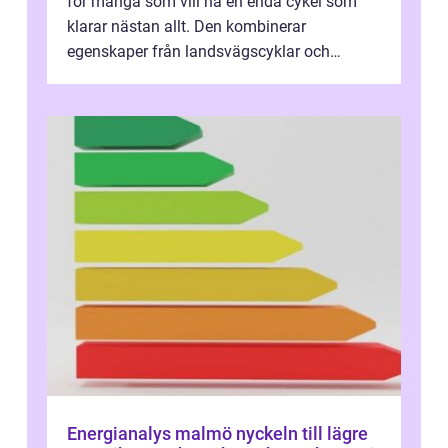
för många som vill ha en enda cykel som
klarar nästan allt. Den kombinerar
egenskaper från landsvägscyklar och
mountainbikes,...
Energianalys malmö nyckeln till lägre