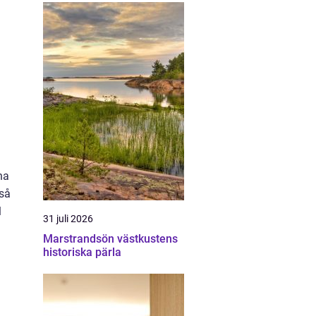
na
 så
l
31 juli 2026
Marstrandsön västkustens
historiska pärla