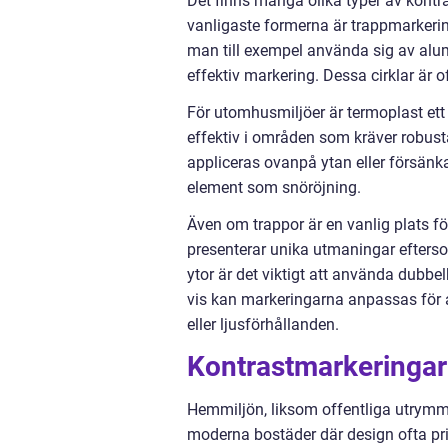
Det finns många olika typer av kontr
vanligaste formerna är trappmarkering
man till exempel använda sig av alumi
effektiv markering. Dessa cirklar är 
För utomhusmiljöer är termoplast ett 
effektiv i områden som kräver robus
appliceras ovanpå ytan eller försänka
element som snöröjning.
Även om trappor är en vanlig plats fö
presenterar unika utmaningar efters
ytor är det viktigt att använda dubbel
vis kan markeringarna anpassas för at
eller ljusförhållanden.
Kontrastmarkeringar 
Hemmiljön, liksom offentliga utrymme
moderna bostäder där design ofta prior