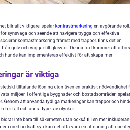
et blir allt viktigare, spelar
kontrastmarkering
en avgörande roll
 för synsvaga och seende att navigera trygga och effektiva i
ssocierar kontrastmarkering främst med trappor, finns det en
 från golv och väggar till glasytor. Denna text kommer att utfor
h hur de kan implementeras effektivt för att skapa mer
ringar är viktiga
stetiskt tilltalande lösning utan även en praktisk nödvändighet 
rivata miljöer. I offentliga byggnader och bostadsområden spela
ckor. Genom att använda tydliga markeringar kan trappor och hind
ken för fall och andra typer av olyckor.
drar inte bara till säkerheten utan också till en mer inkludera
 dem med nedsatt syn kan det ofta vara en utmaning att oriente