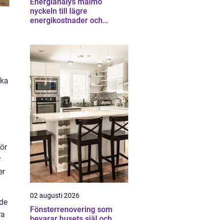
Energianalys malmö
nyckeln till lägre
energikostnader och
starkare ekonomi
.
ska
för
r
er
02 augusti 2026
nde
Fönsterrenovering som
ra
bevarar husets själ och