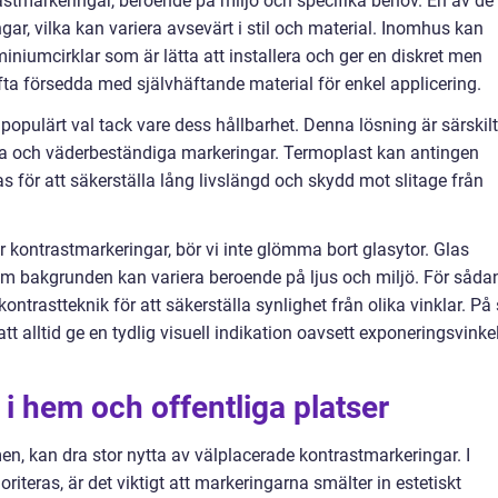
astmarkeringar, beroende på miljö och specifika behov. En av de
ar, vilka kan variera avsevärt i stil och material. Inomhus kan
niumcirklar som är lätta att installera och ger en diskret men
ofta försedda med självhäftande material för enkel applicering.
populärt val tack vare dess hållbarhet. Denna lösning är särskilt
ta och väderbeständiga markeringar. Termoplast kan antingen
s för att säkerställa lång livslängd och skydd mot slitage från
r kontrastmarkeringar, bör vi inte glömma bort glasytor. Glas
om bakgrunden kan variera beroende på ljus och miljö. För såda
kontrastteknik för att säkerställa synlighet från olika vinklar. På
t alltid ge en tydlig visuell indikation oavsett exponeringsvinke
i hem och offentliga platser
n, kan dra stor nytta av välplacerade kontrastmarkeringar. I
iteras, är det viktigt att markeringarna smälter in estetiskt