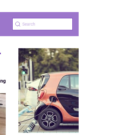
r
ing