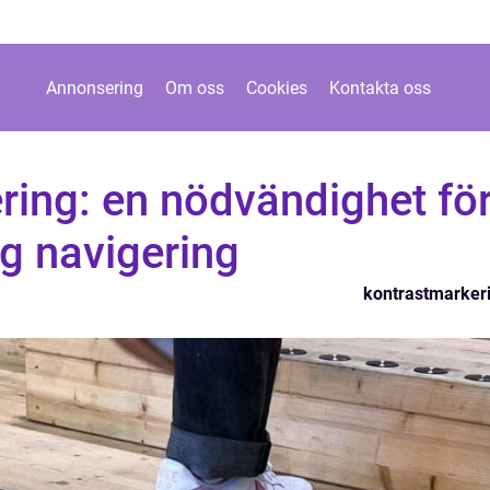
Annonsering
Om oss
Cookies
Kontakta oss
ring: en nödvändighet fö
ig navigering
kontrastmarker