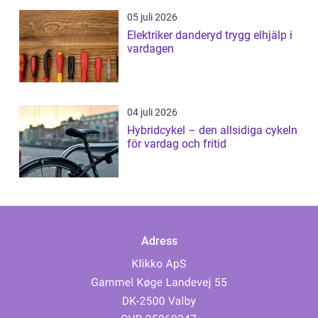
05 juli 2026
Elektriker danderyd trygg elhjälp i
vardagen
04 juli 2026
Hybridcykel – den allsidiga cykeln
för vardag och fritid
Adress