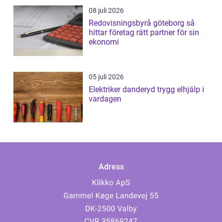
08 juli 2026
Redovisningsbyrå göteborg så
hittar företag rätt partner för sin
ekonomi
05 juli 2026
Elektriker danderyd trygg elhjälp i
vardagen
Adress