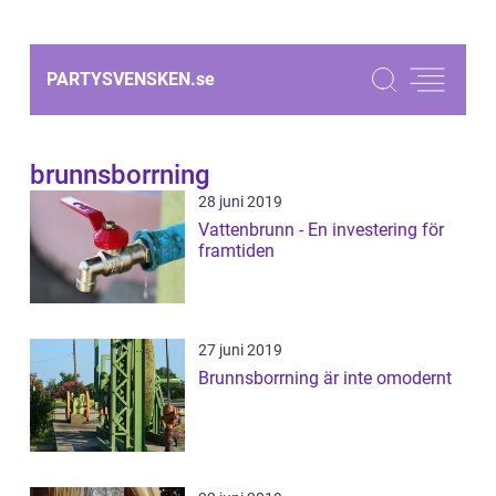
PARTYSVENSKEN.
se
brunnsborrning
28 juni 2019
Vattenbrunn - En investering för
framtiden
27 juni 2019
Brunnsborrning är inte omodernt