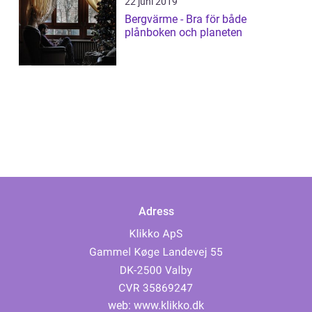
22 juni 2019
Bergvärme - Bra för både
plånboken och planeten
Adress
web:
www.klikko.dk