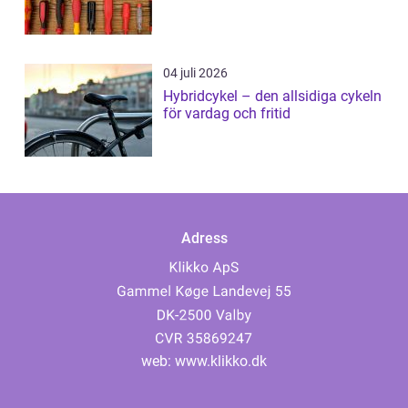
04 juli 2026
Hybridcykel – den allsidiga cykeln
för vardag och fritid
Adress
web:
www.klikko.dk