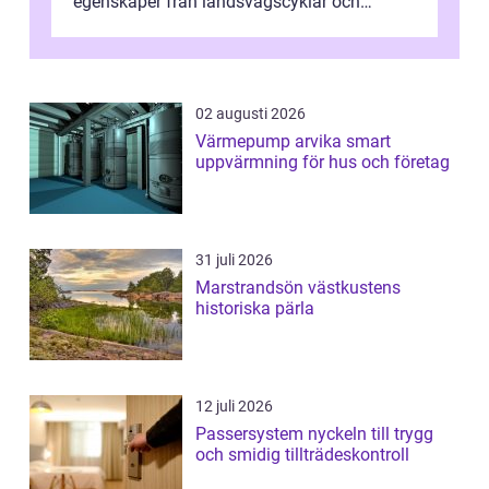
egenskaper från landsvägscyklar och
mountainbikes,...
02 augusti 2026
Värmepump arvika smart
uppvärmning för hus och företag
31 juli 2026
Marstrandsön västkustens
historiska pärla
12 juli 2026
Passersystem nyckeln till trygg
och smidig tillträdeskontroll