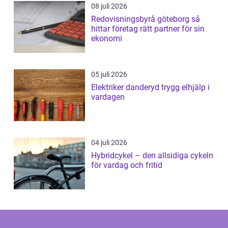
08 juli 2026
Redovisningsbyrå göteborg så
hittar företag rätt partner för sin
ekonomi
05 juli 2026
Elektriker danderyd trygg elhjälp i
vardagen
04 juli 2026
Hybridcykel – den allsidiga cykeln
för vardag och fritid