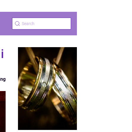
i
ing