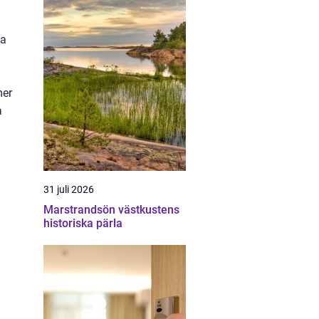
na
mer
a
31 juli 2026
Marstrandsön västkustens
historiska pärla