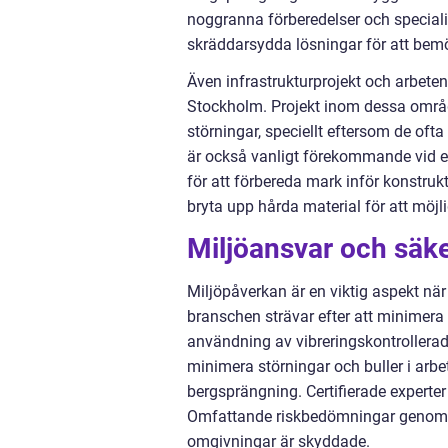
noggranna förberedelser och specialis
skräddarsydda lösningar för att bemö
Även infrastrukturprojekt och arbete
Stockholm. Projekt inom dessa områd
störningar, speciellt eftersom de of
är också vanligt förekommande vid e
för att förbereda mark inför konstru
bryta upp hårda material för att möjl
Miljöansvar och säk
Miljöpåverkan är en viktig aspekt nä
branschen strävar efter att minimera
användning av vibreringskontrollerad 
minimera störningar och buller i arb
bergsprängning. Certifierade experter l
Omfattande riskbedömningar genomförs 
omgivningar är skyddade.