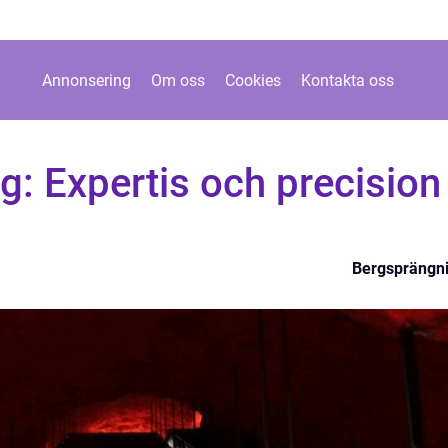
Annonsering
Om oss
Cookies
Kontakta oss
: Expertis och precision 
Bergsprängn