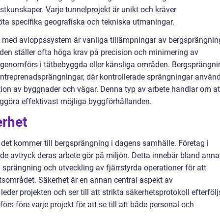
tkunskaper. Varje tunnelprojekt är unikt och kräver
ta specifika geografiska och tekniska utmaningar.
n med avloppssystem är vanliga tillämpningar av bergsprängning
en ställer ofta höga krav på precision och minimering av
ta genomförs i tätbebyggda eller känsliga områden. Bergsprängni
ntreprenadsprängningar, där kontrollerade sprängningar använ
ktion av byggnader och vägar. Denna typ av arbete handlar om at
iggöra effektivast möjliga byggförhållanden.
erhet
r det kommer till bergsprängning i dagens samhälle. Företag i
 de avtryck deras arbete gör på miljön. Detta innebär bland anna
sprängning och utveckling av fjärrstyrda operationer för att
etsområdet. Säkerhet är en annan central aspekt av
eder projekten och ser till att strikta säkerhetsprotokoll efterfölj
före varje projekt för att se till att både personal och