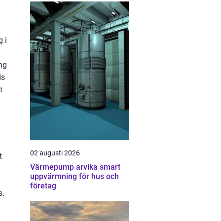
 i
ng
ds
t
02 augusti 2026
t
Värmepump arvika smart
uppvärmning för hus och
företag
s.