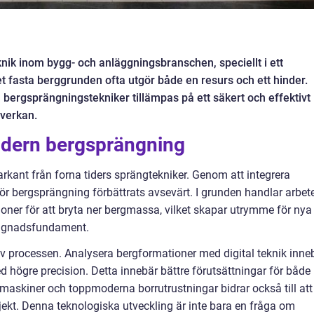
ik inom bygg- och anläggningsbranschen, speciellt i ett
fasta berggrunden ofta utgör både en resurs och ett hinder.
 bergsprängningstekniker tillämpas på ett säkert och effektivt
åverkan.
modern bergsprängning
arkant från forna tiders sprängtekniker. Genom att integrera
r bergsprängning förbättrats avsevärt. I grunden handlar arbet
oner för att bryta ner bergmassa, vilket skapar utrymme för nya
byggnadsfundament.
 av processen. Analysera bergformationer med digital teknik inne
 högre precision. Detta innebär bättre förutsättningar för både
 maskiner och toppmoderna borrutrustningar bidrar också till att
jekt. Denna teknologiska utveckling är inte bara en fråga om