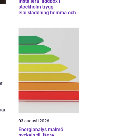
Installera laddbox i
stockholm trygg
elbilsladdning hemma och
på jobbet
et
bär
03 augusti 2026
Energianalys malmö
nyckeln till lägre