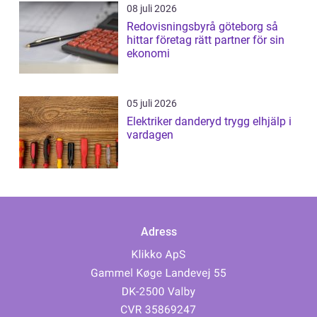
08 juli 2026
Redovisningsbyrå göteborg så
hittar företag rätt partner för sin
ekonomi
05 juli 2026
Elektriker danderyd trygg elhjälp i
vardagen
Adress