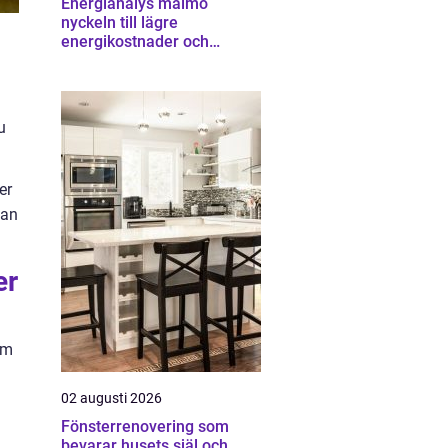
Energianalys malmö
nyckeln till lägre
energikostnader och
starkare ekonomi
u
er
gan
er
om
02 augusti 2026
Fönsterrenovering som
bevarar husets själ och