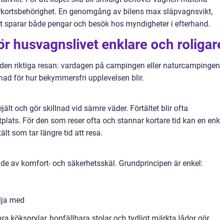
örkortsbehörighet. En genomgång av bilens max släpvagnsvikt,
het sparar både pengar och besök hos myndigheter i efterhand.
ör husvagnslivet enklare och roligar
 den riktiga resan: vardagen på campingen eller naturcampingen
nad för hur bekymmersfri upplevelsen blir.
jält och gör skillnad vid sämre väder. Förtältet blir ofta
lats. För den som reser ofta och stannar kortare tid kan en enk
ält som tar längre tid att resa.
åde av komfort- och säkerhetsskäl. Grundprincipen är enkel:
lja med
a köksprylar, hopfällbara stolar och tydligt märkta lådor gör