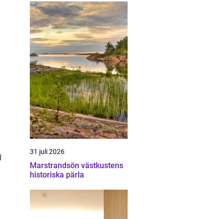
31 juli 2026
l
Marstrandsön västkustens
historiska pärla