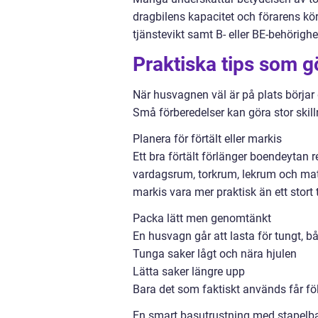
dragbilens kapacitet och förarens k
tjänstevikt samt B- eller BE-behörig
Praktiska tips som g
När husvagnen väl är på plats börjar
Små förberedelser kan göra stor skill
Planera för förtält eller markis
Ett bra förtält förlänger boendeytan re
vardagsrum, torkrum, lekrum och matp
markis vara mer praktisk än ett stort t
Packa lätt men genomtänkt
En husvagn går att lasta för tungt, b
Tunga saker lågt och nära hjulen
Lätta saker längre upp
Bara det som faktiskt används får fö
En smart basutrustning med stapelbar