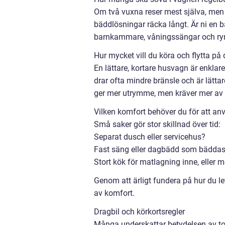
Om två vuxna reser mest själva, me
bäddlösningar räcka långt. Är ni en
barnkammare, våningssängar och ryml
Hur mycket vill du köra och flytta på 
En lättare, kortare husvagn är enklare
drar ofta mindre bränsle och är lätta
ger mer utrymme, men kräver mer av b
Vilken komfort behöver du för att a
Små saker gör stor skillnad över tid:
Separat dusch eller servicehus?
Fast säng eller dagbädd som bäddas 
Stort kök för matlagning inne, eller m
Genom att ärligt fundera på hur du leve
av komfort.
Dragbil och körkortsregler
Många underskattar betydelsen av tot