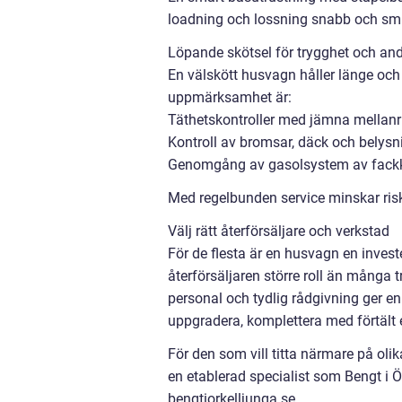
loadning och lossning snabb och smi
Löpande skötsel för trygghet och a
En välskött husvagn håller länge och 
uppmärksamhet är:
Täthetskontroller med jämna mellan
Kontroll av bromsar, däck och belysn
Genomgång av gasolsystem av fackk
Med regelbunden service minskar risk
Välj rätt återförsäljare och verkstad
För de flesta är en husvagn en inves
återförsäljaren större roll än många tr
personal och tydlig rådgivning ger en 
uppgradera, komplettera med förtält e
För den som vill titta närmare på olika
en etablerad specialist som Bengt i Ö
bengtiorkelljunga.se.