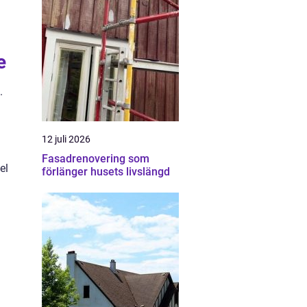
e
.
12 juli 2026
Fasadrenovering som
el
förlänger husets livslängd