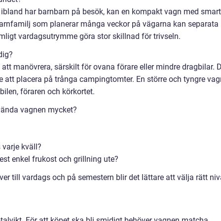
n ibland har barnbarn på besök, kan en kompakt vagn med smar
 barnfamilj som planerar många veckor på vägarna kan separata
igt vardagsutrymme göra stor skillnad för trivseln.
dig?
 att manövrera, särskilt för ovana förare eller mindre dragbilar. 
re att placera på trånga campingtomter. En större och tyngre vag
ilen, föraren och körkortet.
nvända vagnen mycket?
varje kväll?
est enkel frukost och grillning ute?
r till vardags och på semestern blir det lättare att välja rätt ni
alvikt. För att köpet ska bli smidigt behöver vagnen matcha