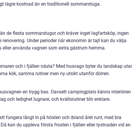
ligt lägre kostnad än en traditionell sommarstuga.
än de flesta sommarstugor och kräver inget lagfartsköp, ingen
 renovering. Under perioder när ekonomin är tajt kan du välja
ats eller använda vagnen som extra gästrum hemma.
mmaren och i fjällen nästa? Med husvagn byter du landskap uta
ma kök, samma rutiner men ny utsikt utanför dörren.
 husvagnen en trygg bas. Oavsett campingplats känns interiören
g och ledighet lugnare, och kvällsrutiner blir enklare.
tt fungera långt in på hösten och ibland året runt, med bra
Då kan du uppleva första frosten i fjällen eller tystnaden vid en