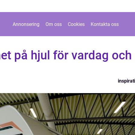
Annonsering
Om oss
Cookies
Kontakta oss
et på hjul för vardag och
inspirat