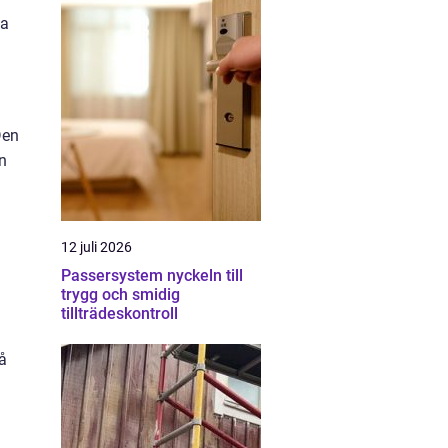
ta
Den
n
12 juli 2026
Passersystem nyckeln till
trygg och smidig
tillträdeskontroll
vå