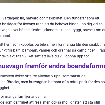
ardagen: tid, närvaro och flexibilitet. Den fungerar som ett
 basläger för äventyr utan att du behöver binda upp dig vid en
husvagnslivet både bekvämt, ekonomiskt och tryggt, oavsett om d
n hand.
bilt hem som kopplas på bilen, men för många blir den snabbt m
punkt för barn, barnbarn, vänner och grannar på campingen. Frå
tekniskt, utan vilket sätt att leva du vill öppna upp för.
 husvagn framför andra boendeform
mestern dyker ofta tre alternativ upp: sommarstuga,
 sina fördelar, men husvagnen hamnar ofta mitt i prick för den s
ygghet.
för många familjer är denna:
nde som ger frihet att resa, men också möjligheten att stå still