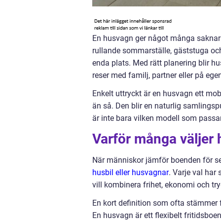
En husvagn ger något många saknar i v
rullande sommarställe, gäststuga och
enda plats. Med rätt planering blir 
reser med familj, partner eller på ege
Enkelt uttryckt är en husvagn ett mo
än så. Den blir en naturlig samlings
är inte bara vilken modell som passar 
Varför många väljer
När människor jämför boenden för se
husbil eller husvagnar
. Varje val har
vill kombinera frihet, ekonomi och tr
En kort definition som ofta stämmer 
En husvagn är ett flexibelt fritidsboe