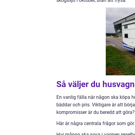
skogssjö i oktober, utan att frysa.
Så väljer du husvagn 
En vanlig fälla när någon ska köpa hu
bäddar och pris. Viktigare är att börj
kompromisser är du beredd att göra?
Här är några centrala frågor som gör 
Hur många ska sova i vagnen regelb