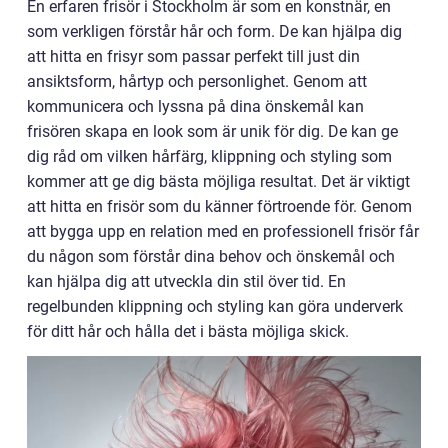
En erfaren frisör i Stockholm är som en konstnär, en
som verkligen förstår hår och form. De kan hjälpa dig
att hitta en frisyr som passar perfekt till just din
ansiktsform, hårtyp och personlighet. Genom att
kommunicera och lyssna på dina önskemål kan
frisören skapa en look som är unik för dig. De kan ge
dig råd om vilken hårfärg, klippning och styling som
kommer att ge dig bästa möjliga resultat. Det är viktigt
att hitta en frisör som du känner förtroende för. Genom
att bygga upp en relation med en professionell frisör får
du någon som förstår dina behov och önskemål och
kan hjälpa dig att utveckla din stil över tid. En
regelbunden klippning och styling kan göra underverk
för ditt hår och hålla det i bästa möjliga skick.