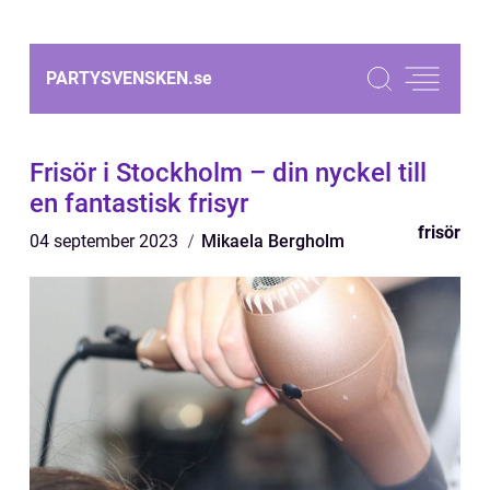
PARTYSVENSKEN.
se
Frisör i Stockholm – din nyckel till
en fantastisk frisyr
frisör
04 september 2023
Mikaela Bergholm