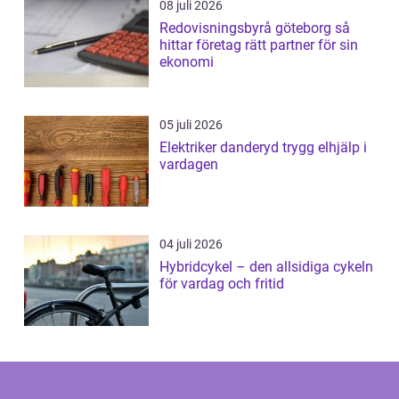
08 juli 2026
Redovisningsbyrå göteborg så
hittar företag rätt partner för sin
ekonomi
05 juli 2026
Elektriker danderyd trygg elhjälp i
vardagen
04 juli 2026
Hybridcykel – den allsidiga cykeln
för vardag och fritid