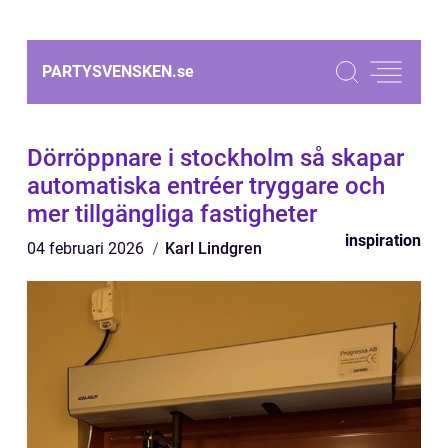
PARTYSVENSKEN.
se
Dörröppnare i stockholm så skapar
automatiska entréer tryggare och
mer tillgängliga fastigheter
inspiration
04 februari 2026
Karl Lindgren