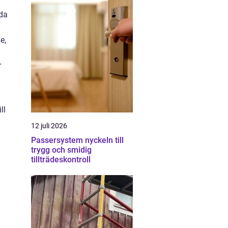
lda
e,
r
ll
12 juli 2026
Passersystem nyckeln till
trygg och smidig
tillträdeskontroll