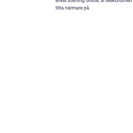
enkel bokning online, är Mekonomen 
titta närmare på.