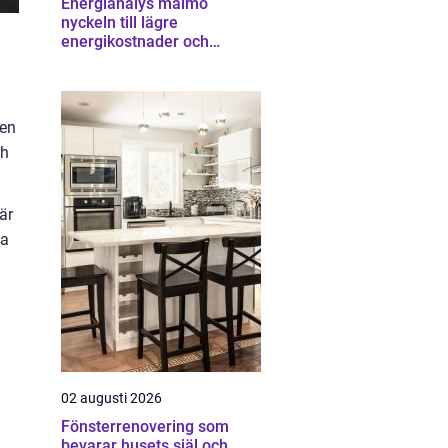
Energianalys malmö
nyckeln till lägre
energikostnader och
starkare ekonomi
Den
ch
är
ta
02 augusti 2026
Fönsterrenovering som
bevarar husets själ och