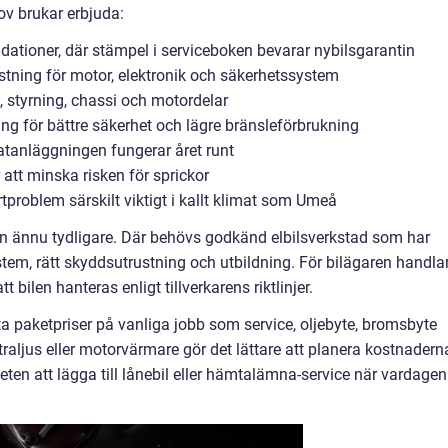
ov brukar erbjuda:
dationer, där stämpel i serviceboken bevarar nybilsgarantin
ning för motor, elektronik och säkerhetssystem
 styrning, chassi och motordelar
ing för bättre säkerhet och lägre bränsleförbrukning
matanläggningen fungerar året runt
 att minska risken för sprickor
rtproblem särskilt viktigt i kallt klimat som Umeå
ven ännu tydligare. Där behövs godkänd elbilsverkstad som har
tem, rätt skyddsutrustning och utbildning. För bilägaren handla
 bilen hanteras enligt tillverkarens riktlinjer.
sta paketpriser på vanliga jobb som service, oljebyte, bromsbyte
xtraljus eller motorvärmare gör det lättare att planera kostnadern
n att lägga till lånebil eller hämtalämna-service när vardagen