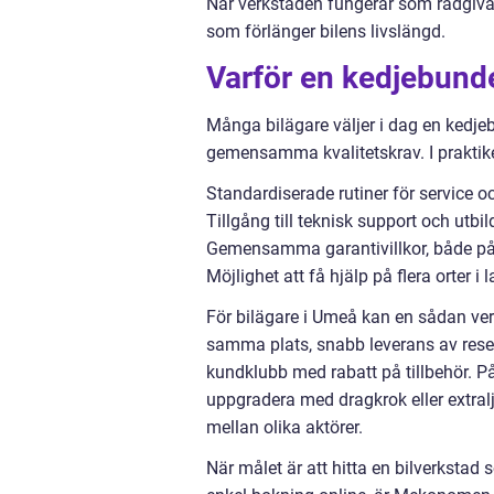
När verkstaden fungerar som rådgivare
som förlänger bilens livslängd.
Varför en kedjebunden
Många bilägare väljer i dag en kedje
gemensamma kvalitetskrav. I praktike
Standardiserade rutiner för service o
Tillgång till teknisk support och utbi
Gemensamma garantivillkor, både på 
Möjlighet att få hjälp på flera orter i
För bilägare i Umeå kan en sådan ve
samma plats, snabb leverans av reserv
kundklubb med rabatt på tillbehör. P
uppgradera med dragkrok eller extralj
mellan olika aktörer.
När målet är att hitta en bilverkstad 