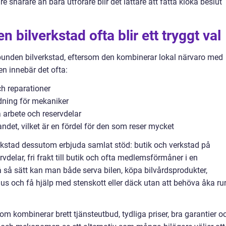
 snarare än bara utförare blir det lättare att fatta kloka beslut
 bilverkstad ofta blir ett tryggt val
bunden bilverkstad, eftersom den kombinerar lokal närvaro med
n innebär det ofta:
ch reparationer
ldning för mekaniker
arbete och reservdelar
 landet, vilket är en fördel för den som reser mycket
rkstad dessutom erbjuda samlat stöd: butik och verkstad på
delar, fri frakt till butik och ofta medlemsförmåner i en
å så sätt kan man både serva bilen, köpa bilvårdsprodukter,
us och få hjälp med stenskott eller däck utan att behöva åka ru
som kombinerar brett tjänsteutbud, tydliga priser, bra garantier o