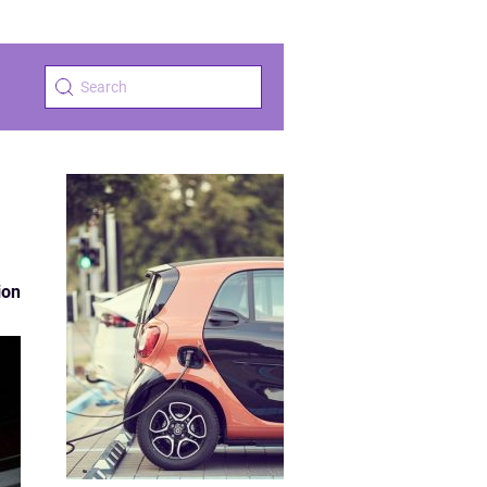
p
ion