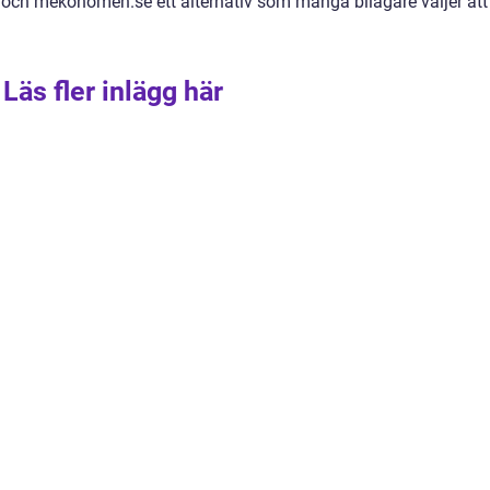
och mekonomen.se ett alternativ som många bilägare väljer att
Läs fler inlägg här