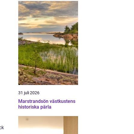
31 juli 2026
Marstrandsön västkustens
historiska pärla
ck