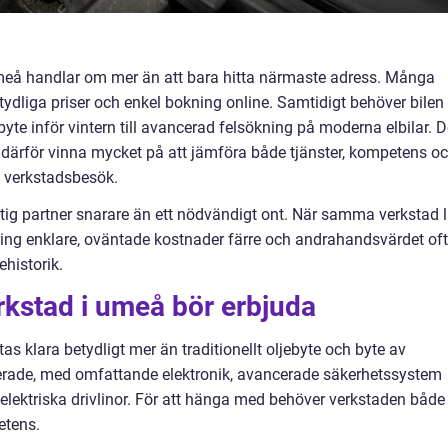
Umeå handlar om mer än att bara hitta närmaste adress. Många
 tydliga priser och enkel bokning online. Samtidigt behöver bilen
byte inför vintern till avancerad felsökning på moderna elbilar. 
därför vinna mycket på att jämföra både tjänster, kompetens o
a verkstadsbesök.
iktig partner snarare än ett nödvändigt ont. När samma verkstad l
ering enklare, oväntade kostnader färre och andrahandsvärdet of
historik.
rkstad i umeå bör erbjuda
s klara betydligt mer än traditionellt oljebyte och byte av
erade, med omfattande elektronik, avancerade säkerhetssystem
lelektriska drivlinor. För att hänga med behöver verkstaden både
etens.