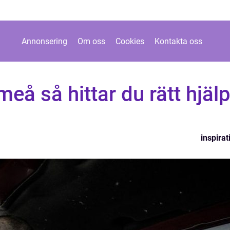
Annonsering
Om oss
Cookies
Kontakta oss
meå så hittar du rätt hjäl
inspirat