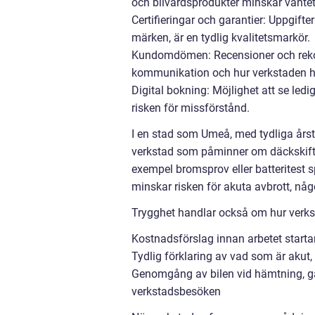
och bilvårdsprodukter minskar vänteti
Certifieringar och garantier: Uppgifte
märken, är en tydlig kvalitetsmarkör.
Kundomdömen: Recensioner och reko
kommunikation och hur verkstaden h
Digital bokning: Möjlighet att se ledi
risken för missförstånd.
I en stad som Umeå, med tydliga årstid
verkstad som påminner om däckskifte 
exempel bromsprov eller batteritest s
minskar risken för akuta avbrott, nå
Trygghet handlar också om hur verk
Kostnadsförslag innan arbetet starta
Tydlig förklaring av vad som är aku
Genomgång av bilen vid hämtning, gär
verkstadsbesöken