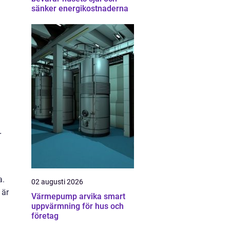
sänker energikostnaderna
r
a.
02 augusti 2026
 är
Värmepump arvika smart
uppvärmning för hus och
företag