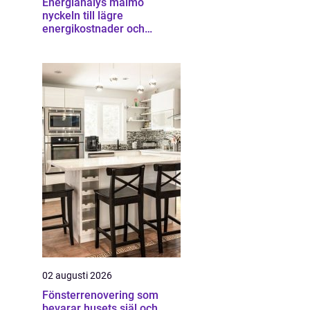
Energianalys malmö
nyckeln till lägre
energikostnader och
starkare ekonomi
02 augusti 2026
Fönsterrenovering som
bevarar husets själ och