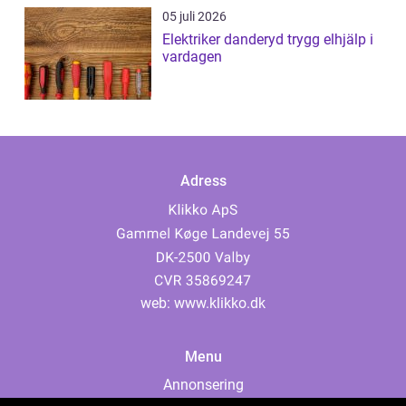
05 juli 2026
Elektriker danderyd trygg elhjälp i
vardagen
Adress
web:
www.klikko.dk
Menu
Annonsering