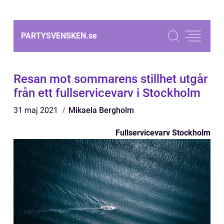
PARTYSVENSKEN.
se
Resan mot sommarens stillhet utgår
från ett fullservicevarv i Stockholm
31 maj 2021
Mikaela Bergholm
Fullservicevarv Stockholm