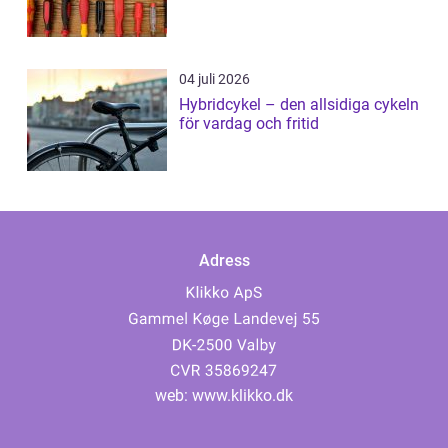
04 juli 2026
Hybridcykel – den allsidiga cykeln
för vardag och fritid
Adress
web:
www.klikko.dk