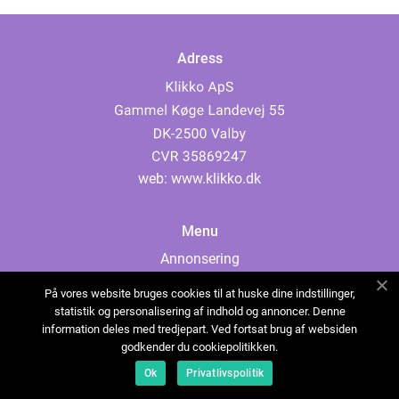
Adress
web:
www.klikko.dk
Menu
Annonsering
Om oss
På vores website bruges cookies til at huske dine indstillinger,
Cookies
statistik og personalisering af indhold og annoncer. Denne
information deles med tredjepart. Ved fortsat brug af websiden
Kontakta oss
godkender du cookiepolitikken.
Sitemap
Ok
Privatlivspolitik