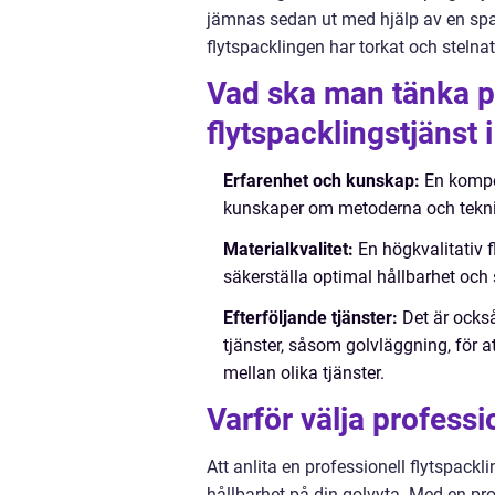
jämnas sedan ut med hjälp av en spack
flytspacklingen har torkat och stelna
Vad ska man tänka p
flytspacklingstjänst
Erfarenhet och kunskap:
En kompet
kunskaper om metoderna och teknike
Materialkvalitet:
En högkvalitativ f
säkerställa optimal hållbarhet och s
Efterföljande tjänster:
Det är också
tjänster, såsom golvläggning, för 
mellan olika tjänster.
Varför välja professi
Att anlita en professionell flytspack
hållbarhet på din golvyta. Med en pro