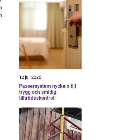
a.
h
12 juli 2026
Passersystem nyckeln till
trygg och smidig
tillträdeskontroll