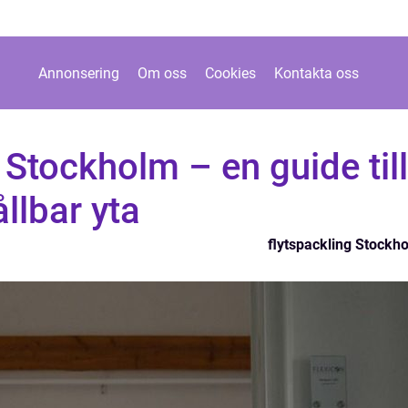
Annonsering
Om oss
Cookies
Kontakta oss
 Stockholm – en guide till
llbar yta
flytspackling Stockh