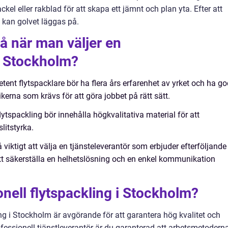
el eller rakblad för att skapa ett jämnt och plan yta. Efter att
t kan golvet läggas på.
å när man väljer en
 i Stockholm?
ent flytspacklare bör ha flera års erfarenhet av yrket och ha g
rna som krävs för att göra jobbet på rätt sätt.
lytspackling bör innehålla högkvalitativa material för att
litstyrka.
 viktigt att välja en tjänsteleverantör som erbjuder efterföljande
att säkerställa en helhetslösning och en enkel kommunikation
onell flytspackling i Stockholm?
ling i Stockholm är avgörande för att garantera hög kvalitet och
fessionell tjänstleverantör är du garanterad att arbetsmetodern