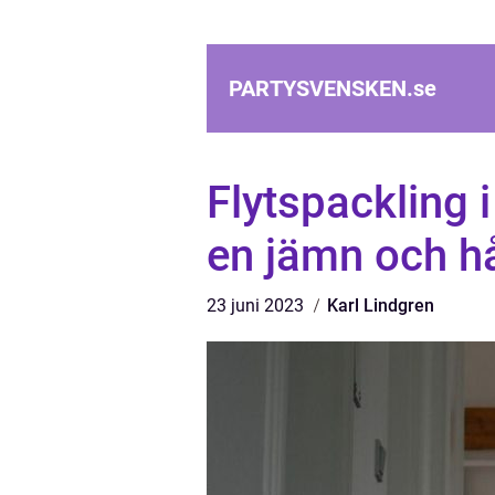
PARTYSVENSKEN.
se
Flytspackling i
en jämn och hå
23 juni 2023
Karl Lindgren