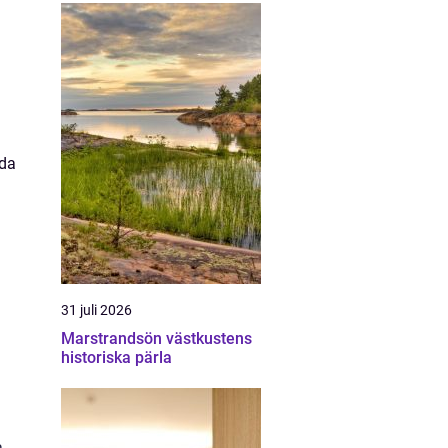
oda
31 juli 2026
Marstrandsön västkustens
historiska pärla
a