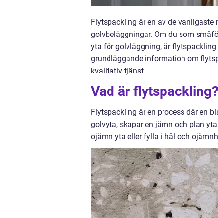
Flytspackling är en av de vanligaste m
golvbeläggningar. Om du som småföret
yta för golvläggning, är flytspackling
grundläggande information om flytsp
kvalitativ tjänst.
Vad är flytspackling
Flytspackling är en process där en b
golvyta, skapar en jämn och plan yta
ojämn yta eller fylla i hål och ojämn