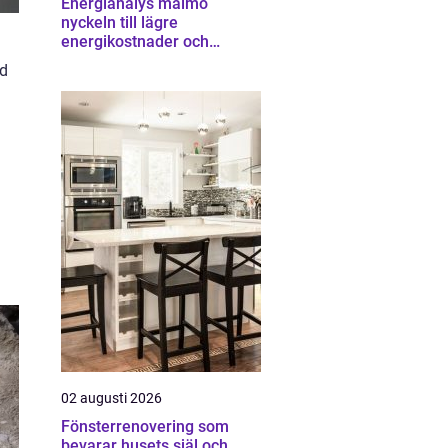
Energianalys malmö
nyckeln till lägre
energikostnader och
starkare ekonomi
dd
02 augusti 2026
Fönsterrenovering som
bevarar husets själ och