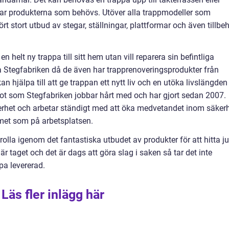
n har produkterna som behövs. Utöver alla trappmodeller som
ört stort utbud av stegar, ställningar, plattformar och även tillbe
 helt ny trappa till sitt hem utan vill reparera sin befintliga
a Stegfabriken då de även har trapprenoveringsprodukter från
 hjälpa till att ge trappan ett nytt liv och en utöka livslängden
ot som Stegfabriken jobbar hårt med och har gjort sedan 2007.
erhet och arbetar ständigt med att öka medvetandet inom säker
mmet som på arbetsplatsen.
crolla igenom det fantastiska utbudet av produkter för att hitta ju
är taget och det är dags att göra slag i saken så tar det inte
pa levererad.
Läs fler inlägg här