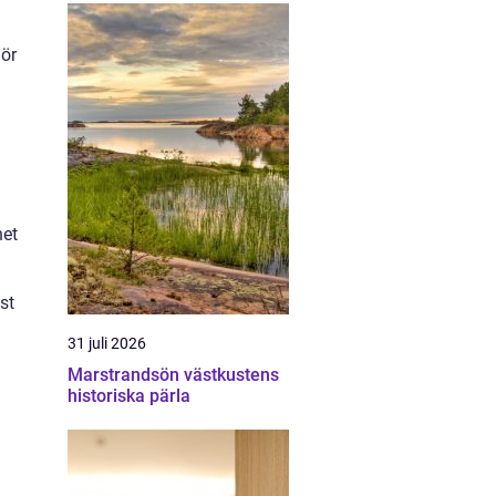
hör
het
st
31 juli 2026
Marstrandsön västkustens
historiska pärla