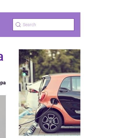
a
ppa