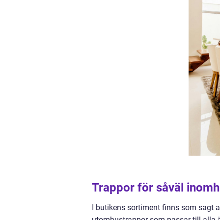
Trappor för såväl inom
I butikens sortiment finns som sagt
utomhustrappor som passar till alla 