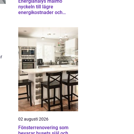
Energianalys malmö
nyckeln till lägre
energikostnader och
starkare ekonomi
r
02 augusti 2026
Fönsterrenovering som
bevarar husets själ och