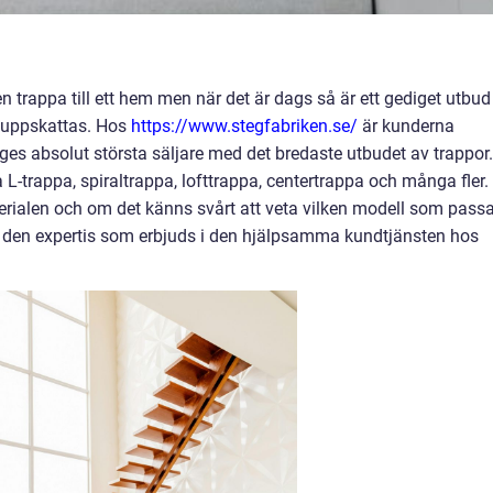
 en trappa till ett hem men när det är dags så är ett gediget utbud
 uppskattas. Hos
https://www.stegfabriken.se/
är kunderna
ges absolut största säljare med det bredaste utbudet av trappor.
L-trappa, spiraltrappa, lofttrappa, centertrappa och många fler.
rialen och om det känns svårt att veta vilken modell som passa
åga den expertis som erbjuds i den hjälpsamma kundtjänsten hos