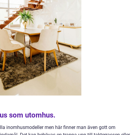
hus som utomhus.
 alla inomhusmodeller men här finner man även gott om
ändamål. Det kan behövas en trappa upp till takterrassen eller