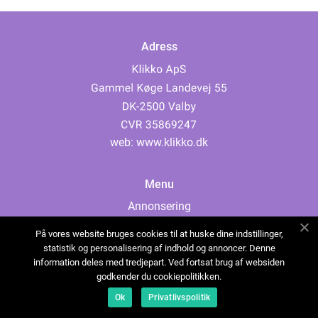
Adress
web:
www.klikko.dk
Menu
Annonsering
Om oss
På vores website bruges cookies til at huske dine indstillinger,
Cookies
statistik og personalisering af indhold og annoncer. Denne
information deles med tredjepart. Ved fortsat brug af websiden
Kontakta oss
godkender du cookiepolitikken.
Sitemap
Ok
Privatlivspolitik