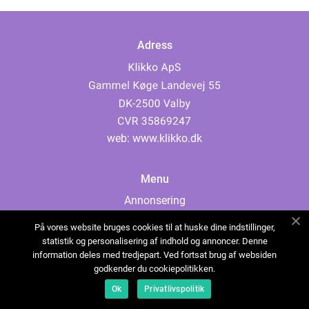
Adress
web:
www.klikko.dk
Menu
Annonsering
Om oss
På vores website bruges cookies til at huske dine indstillinger,
Cookies
statistik og personalisering af indhold og annoncer. Denne
information deles med tredjepart. Ved fortsat brug af websiden
Kontakta oss
godkender du cookiepolitikken.
Sitemap
Ok
Privatlivspolitik